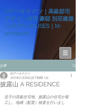
Mアーキテクツ｜高級邸宅
デザイン住宅 豪邸 別荘建築
LUXURY HOUSES｜M-
architects
記事
Mアーキテクツ
2015年11月28日
読了時間: 1分
披露山 A RESIDENCE
逗子の高級住宅地、披露山の住宅が着
工し、地縄（配置）検査を行いまし