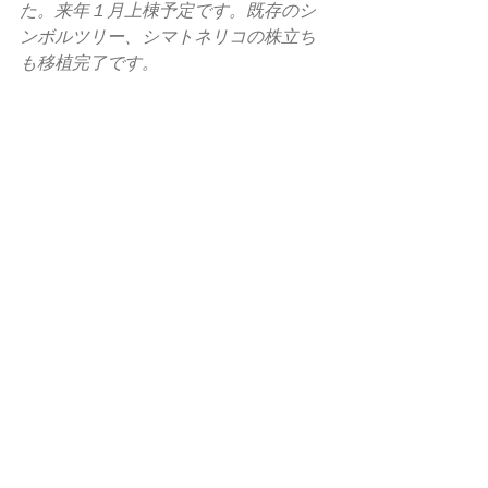
た。来年１月上棟予定です。既存のシ
ンボルツリー、シマトネリコの株立ち
も移植完了です。 