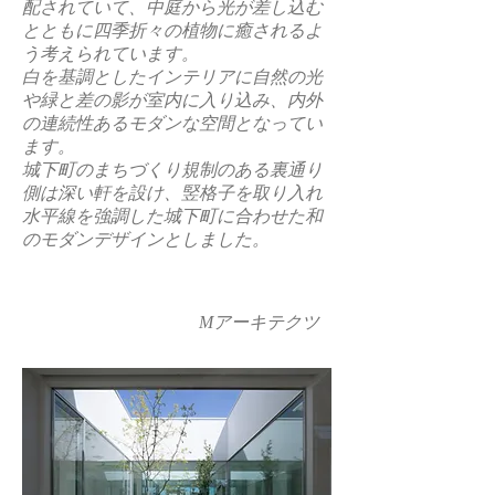
配されていて、中庭から光が差し込む
とともに四季折々の植物に癒されるよ
う考えられています。
白を基調としたインテリアに自然の光
や緑と差の影が室内に入り込み、内外
の連続性あるモダンな空間となってい
ます。
城下町のまちづくり規制のある裏通り
側は深い軒を設け、竪格子を取り入れ
水平線を強調した城下町に合わせた和
のモダンデザインとしました。
Mアーキテクツ