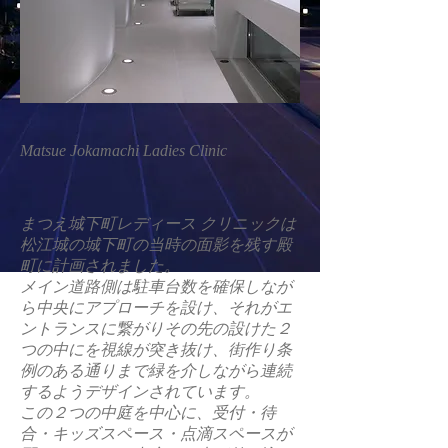
Matsue Jokamachi Ladies Clinic
まつえ城下町レディース クリニックは
松江城の城下町の当時の面影を残す殿
町に計画されました。
メイン道路側は駐車台数を確保しなが
ら中央にアプローチを設け、それがエ
ントランスに繋がりその先の設けた２
つの中にを視線が突き抜け、街作り条
例のある通りまで緑を介しながら連続
するようデザインされています。
この２つの中庭を中心に、受付・待
合・キッズスペース・点滴スペースが