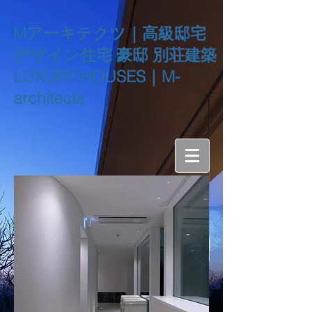
Mアーキテクツ｜高級邸宅
デザイン住宅 豪邸 別荘建築
LUXURY HOUSES｜M-
architects