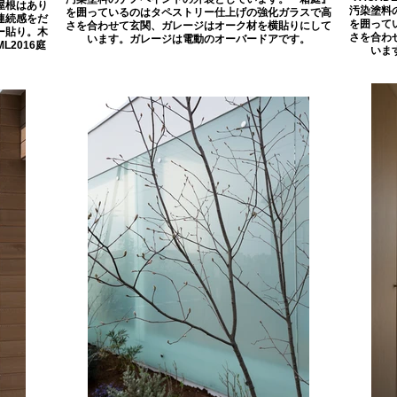
屋根はあり
汚染塗料
を囲っているのはタペストリー仕上げの強化ガラスで高
連続感をだ
を囲って
さを合わせて玄関、ガレージはオーク材を横貼りにして
ー貼り。木
さを合わ
います。ガレージは電動のオーバードアです。
L2016庭
いま