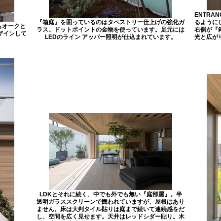
ENTRA
『箱庭』を囲っているのはタペストリー仕上げの強化ガ
るように
もオークと
ラス。ドットポイントの金物を使っています。足元には
右側が『
ザインして
LEDのライン アッパー照明が仕込まれています。
光と広が
LDKとそれに続く、中でも外でも無い『庭部屋』。半
透明ガラススクリーンで囲われていますが、屋根はあり
ません。床は大判タイル貼りは庭まで続いて連続感をだ
し、空間を広く見せます。天井はレッドシダー貼り。木