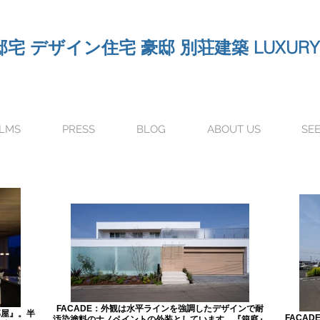
デザイン住宅 豪邸 別荘建築 LUXURY 
ILMS
PRESS
BLOG
ABOUT US
SE
FACADE：外観は水平ラインを強調したデザインで耐
部屋』。半
FACA
汚染塗料のナノペイントの外装としています。『箱庭』