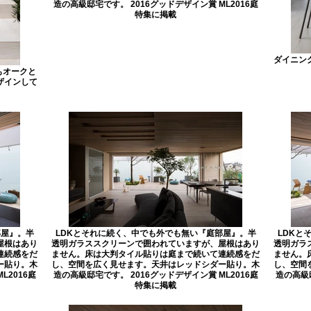
造の高級邸宅です。 2016グッドデザイン賞 ML2016庭
特集に掲載
ダイニン
もオークと
ザインして
部屋』。半
LDKとそれに続く、中でも外でも無い『庭部屋』。半
LDKと
屋根はあり
透明ガラススクリーンで囲われていますが、屋根はあり
透明ガラ
連続感をだ
ません。床は大判タイル貼りは庭まで続いて連続感をだ
ません。
ー貼り。木
し、空間を広く見せます。天井はレッドシダー貼り。木
し、空間
L2016庭
造の高級邸宅です。 2016グッドデザイン賞 ML2016庭
造の高級邸
特集に掲載