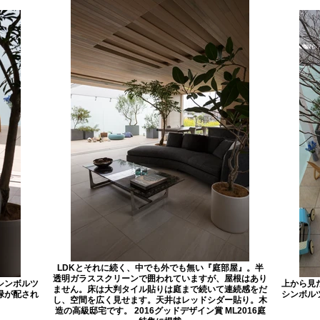
LDKとそれに続く、中でも外でも無い『庭部屋』。半
透明ガラススクリーンで囲われていますが、屋根はあり
シンボルツ
上から見
ません。床は大判タイル貼りは庭まで続いて連続感をだ
緑が配され
シンボル
し、空間を広く見せます。天井はレッドシダー貼り。木
造の高級邸宅です。 2016グッドデザイン賞 ML2016庭