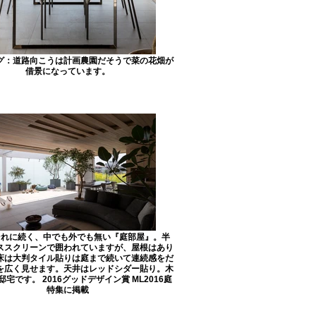
グ：道路向こうは計画農園だそうで菜の花畑が
借景になっています。
それに続く、中でも外でも無い『庭部屋』。半
ススクリーンで囲われていますが、屋根はあり
床は大判タイル貼りは庭まで続いて連続感をだ
を広く見せます。天井はレッドシダー貼り。木
宅です。 2016グッドデザイン賞 ML2016庭
特集に掲載