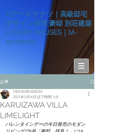
Mアーキテクツ｜高級邸宅
デザイン住宅 豪邸 別荘建築
LUXURY HOUSES｜M-
architects
記事
YASUNORI MAEDA
2025年2月14日
読了時間: 1分
KARUIZAWA VILLA
LIMELIGHT
バレンタインデーの今日発売のモダン
リビング279号「豪邸、拝見！」に[A 