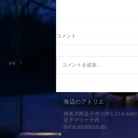
コメント
コメントを追加…
VILLA LIMELIGHT
2025
GOOD DESIGN賞を受賞
海辺のアトリエ
神奈川県逗子市小坪5-23-8-8409
逗子マリーナ内
m@m-architects.me