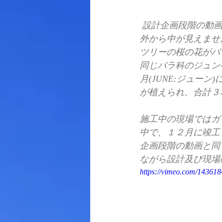
​ 設計企画段階の
外から中が見えませ
ツリーの桜の花がバ
同じバラ科のジュン
月(JUNE:ジュー
が植えられ、合計３
​ 
施工中の現場ではガ
中で、１２月に竣工
企画段階の動画と同
ながら設計及び現場
https://vimeo.com/14361