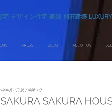
デザイン住宅 豪邸 別荘建築 LUXURY 
ILMS
PRESS
BLOG
ABOUT US
SE
15年10月22日
読了時間: 1分
 SAKURA SAKURA HOU