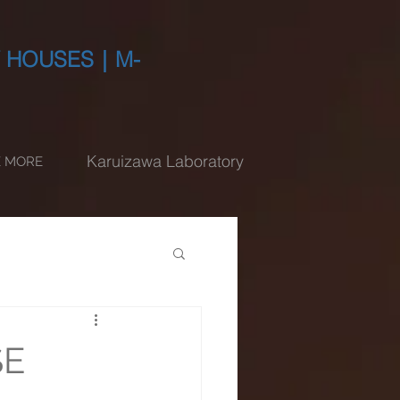
HOUSES｜M-
Karuizawa Laboratory
E MORE
SE