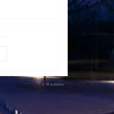
UIZAWA VILLA
ELIGHT
©
M architects