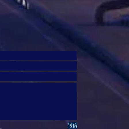
送信
ん。