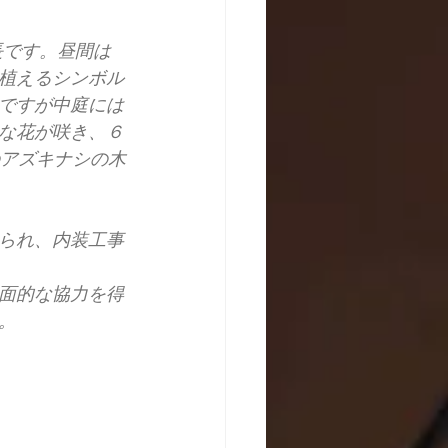
長です。昼間は
植えるシンボル
ですが中庭には
な花が咲き、６
のアズキナシの木
られ、内装工事
面的な協力を得
。 