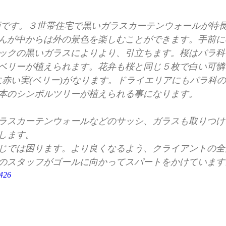
動画です。３世帯住宅で黒いガラスカーテンウォールが特
んが中からは外の景色を楽しむことができます。手前に
ックの黒いガラスによりより、引立ちます。桜はバラ科
ベリーが植えられます。花弁も桜と同じ５枚で白い可憐
ン)に赤い実(ベリー)がなります。ドライエリアにもバラ科
本のシンボルツリーが植えられる事になります。 
ラスカーテンウォールなどのサッシ、ガラスも取りつけ
します。 
じでは困ります。より良くなるよう、クライアントの全
のスタッフがゴールに向かってスパートをかけています
8426