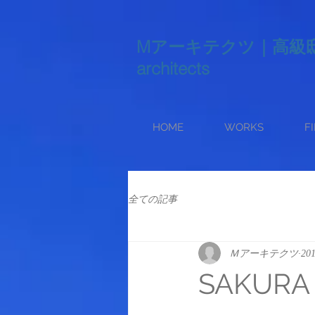
Mアーキテクツ｜高級邸宅 
architects
HOME
WORKS
F
全ての記事
Ｍアーキテクツ
20
SAKURA